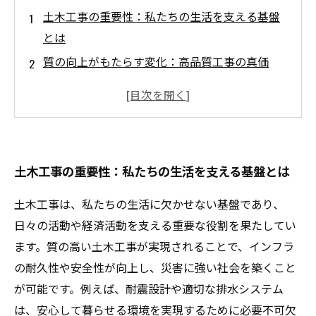
土木工事の重要性：私たちの生活を支える基盤
とは
質の向上がもたらす変化：高品質工事の真価
持続可能な未来を築く：最新技術の導入とその
効果
業界の挑戦：環境への配慮と安全性の両立
高品質な土木工事がもたらす明るい未来のビジ
土木工事の重要性：私たちの生活を支える基盤とは
ョン
地元コミュニティや社会が求めるインフラとは
土木工事は、私たちの生活に欠かせない基盤であり、
総括：土木工事の未来を見据えて私たちができ
日々の活動や経済活動を支える重要な役割を果たしてい
ること
ます。質の高い土木工事が実現されることで、インフラ
の耐久性や安全性が向上し、災害に強い社会を築くこと
が可能です。例えば、耐震設計や適切な排水システム
は、安心して暮らせる環境を実現するために必要不可欠